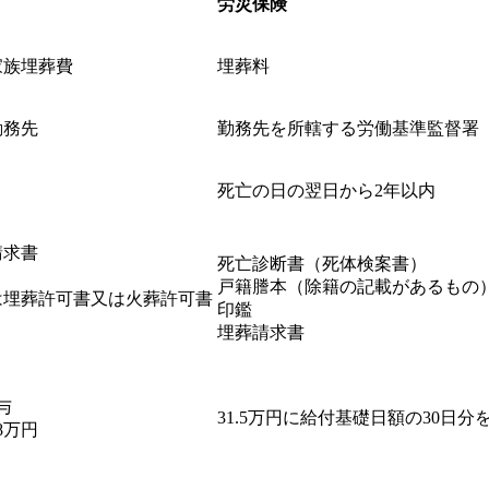
労災保険
家族埋葬費
埋葬料
勤務先
勤務先を所轄する労働基準監督署
死亡の日の翌日から2年以内
請求書
死亡診断書（死体検案書）
戸籍謄本（除籍の記載があるもの
は埋葬許可書又は火葬許可書
印鑑
埋葬請求書
与
31.5万円に給付基礎日額の30日分
8万円