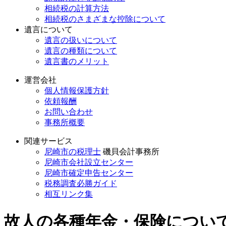
相続税の計算方法
相続税のさまざまな控除について
遺言について
遺言の扱いについて
遺言の種類について
遺言書のメリット
運営会社
個人情報保護方針
依頼報酬
お問い合わせ
事務所概要
関連サービス
尼崎市の税理士
磯貝会計事務所
尼崎市会社設立センター
尼崎市確定申告センター
税務調査必勝ガイド
相互リンク集
故人の各種年金・保険につい