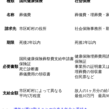
種類
国民健康保険
社会保険
名称
葬儀費
葬儀費・埋葬費・
請求先
市区町村の役所
社会保険事務所・
期限
死後2年以内
死後2年以内
健康保険埋葬費用
国民健康保険葬祭費支給申請書
保険証
保険証
必要書類
事業所の証明書又
死亡診断書
埋葬費の領収書
葬儀費用の領収書
住民票など
市区町村によって異なる
故人の1ヶ月分の給
支給金額
平均5万程度
最低10万円 最高9