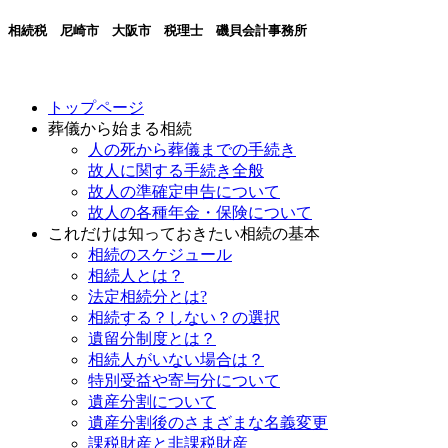
相続税 尼崎市 大阪市 税理士 磯貝会計事務所
トップページ
葬儀から始まる相続
人の死から葬儀までの手続き
故人に関する手続き全般
故人の準確定申告について
故人の各種年金・保険について
これだけは知っておきたい相続の基本
相続のスケジュール
相続人とは？
法定相続分とは?
相続する？しない？の選択
遺留分制度とは？
相続人がいない場合は？
特別受益や寄与分について
遺産分割について
遺産分割後のさまざまな名義変更
課税財産と非課税財産